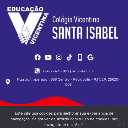
(24) 2242-1010 / (24) 2242-1212
Rua do Imperador, 689 Centro - Petrópolis - RJ CEP: 25620-
003
Este site usa cookies para melhorar sua experiência de
Copyright © Todos os direitos reservados - Política de Privacidade/Cookies e Termos
de Uso
navegação. Se estiver de acordo com o uso de cookies, por
Desenvolvido por
favor, clique em "Sim".