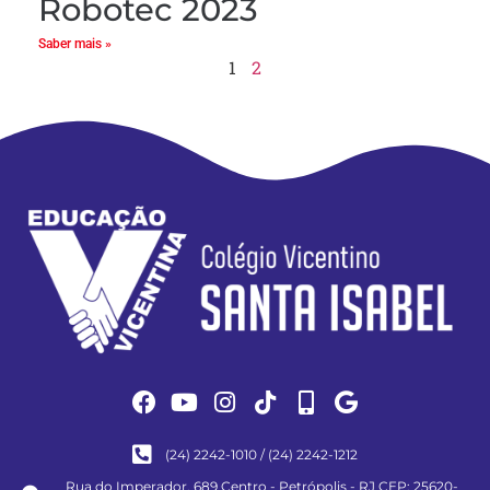
Robotec 2023
Saber mais »
1
2
(24) 2242-1010 / (24) 2242-1212
Rua do Imperador, 689 Centro - Petrópolis - RJ CEP: 25620-